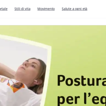
ortale
Stili di vita
Movimento
Salute a ogni età