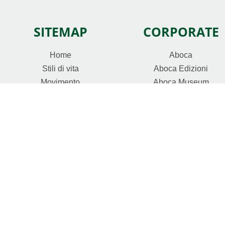
SITEMAP
CORPORATE
Home
Aboca
Stili di vita
Aboca Edizioni
Movimento
Aboca Museum
Salute a ogni età
Continua a guardare
Preferiti
Replay webinar
Rivivi gli special day