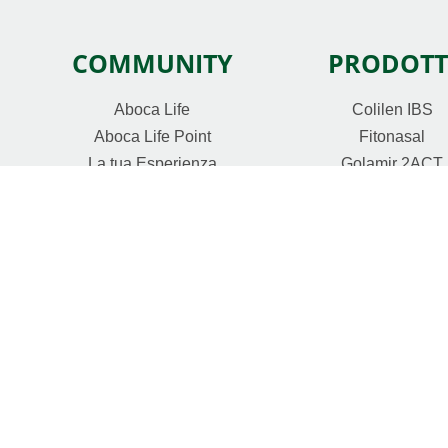
COMMUNITY
PRODOTT
Aboca Life
Colilen IBS
Aboca Life Point
Fitonasal
La tua Esperienza
Golamir 2ACT
Aboca Life Events
Grintuss
Aboca Life Salute Metabolica
Lenodiar
Aboca Life StoInSalute
Libramed
Aboca Life Shop
Melilax
Aboca Life Gaming
Metarecod
Natura Mix
NeoBianacid
Propolgemma
Sedivitax
Sollievo FisioLa