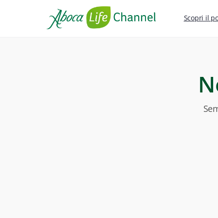
Scopri il p
N
Sem