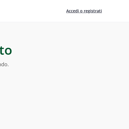
Accedi o registrati
to
ndo.