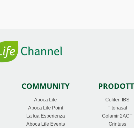
COMMUNITY
PRODOTT
Aboca Life
Colilen IBS
Aboca Life Point
Fitonasal
La tua Esperienza
Golamir 2ACT
Aboca Life Events
Grintuss
Aboca Life Salute Metabolica
Lenodiar