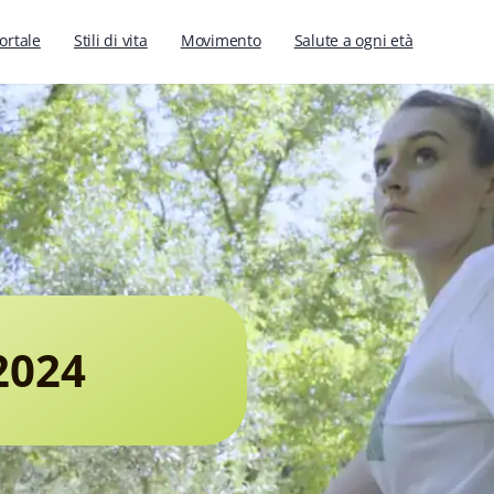
portale
Stili di vita
Movimento
Salute a ogni età
2024