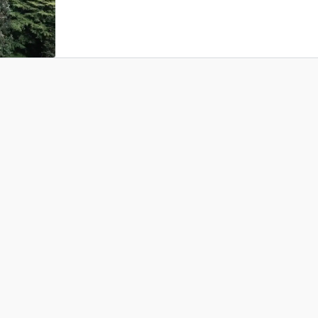
community il profondo legame tra il bene
che ci circonda. Il prossimo anno sarai dei nostri? Inta
insieme l’atmosfera dell’edizione 2024 co