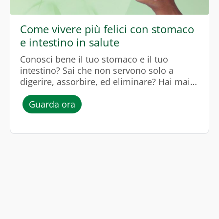
Come vivere più felici con stomaco
e intestino in salute
Conosci bene il tuo stomaco e il tuo
intestino? Sai che non servono solo a
digerire, assorbire, ed eliminare? Hai mai
pensato che le tue emozioni possono
l’episodio “Come vivere più felici c
dipendere anche dalla salute del tuo
Guarda ora
apparato gastrointestinale? Non
immagineresti mai quanto il benessere di
stomaco e intestino influenzi la nostra
salute, non solo quella fisica ma anche
quella mentale ed emotiva!