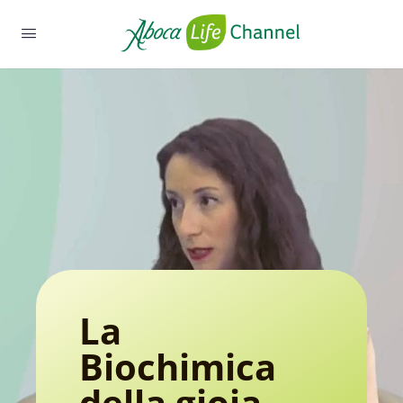
La
Biochimica
della gioia