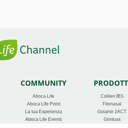
COMMUNITY
PRODOTT
Aboca Life
Colilen IBS
Aboca Life Point
Fitonasal
La tua Esperienza
Golamir 2ACT
Aboca Life Events
Grintuss
Aboca Life Salute Metabolica
Lenodiar