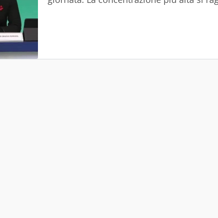
chiamata picco glicemico.