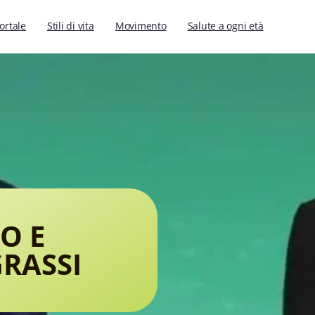
portale
Stili di vita
Movimento
Salute a ogni età
O E
RASSI