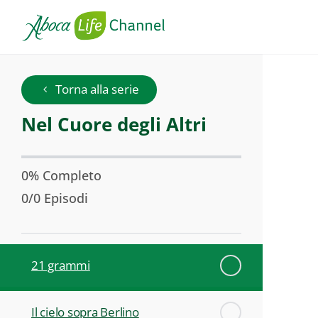
Nel
Torna alla serie
Cuore
Serie:
Nel Cuore degli Altri
degli
Altri
0% Completo
0/0 Episodi
21 grammi
Il cielo sopra Berlino