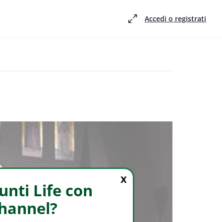
Accedi o registrati
X
nti Life con
Channel?