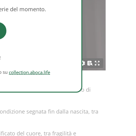
serie del momento.
e
to su
collection.aboca.life
vita, dove il cuore diventa simbolo di
ndizione segnata fin dalla nascita, tra
cato del cuore, tra fragilità e