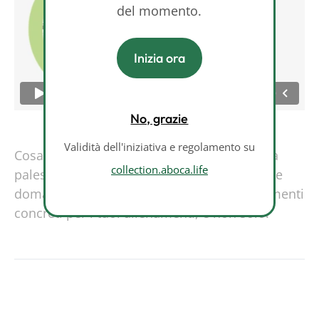
del momento.
Inizia ora
No, grazie
Validità dell'iniziativa e regolamento su
Cosa mangiare prima di allenarsi? E dopo la
collection.aboca.life
palestra? Se anche a te capita di porti queste
domande, in questo video troverai suggerimenti
concreti per i tuoi allenamenti, e non solo.