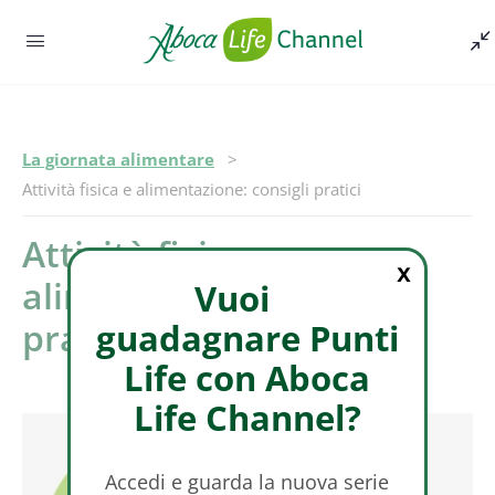
La giornata alimentare
Episodio -
Attività fisica e alimentazione: consigli pratici
Attività fisica e
X
alimentazione: consigli
Vuoi
pratici
guadagnare Punti
Life con Aboca
Life Channel?
Accedi e guarda la nuova serie