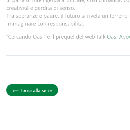
Si parla di intelligenza artificiale, crisi climatica,
creatività e perdita di senso.
Tra speranze e paure, il futuro si rivela un terreno 
immaginare con responsabilità.
“Cercando Oasi” è il prequel del web talk
Oasi Abo
Cercando Oasi
⟵
Torna alla serie