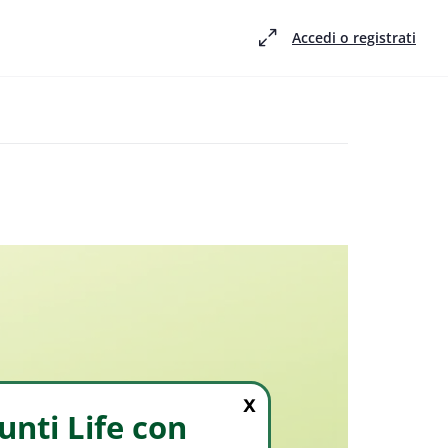
Accedi o registrati
X
nti Life con