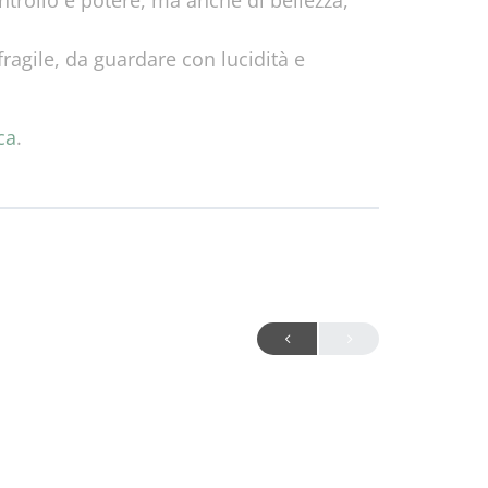
 controllo e potere, ma anche di bellezza,
fragile, da guardare con lucidità e
ca
.