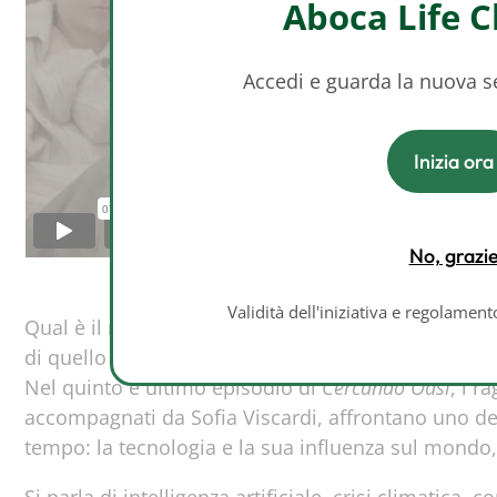
Aboca Life 
Accedi e guarda la nuova 
Inizia ora
No, grazi
Validità dell'iniziativa e regolamen
Qual è il nostro rapporto con il futuro? Possiamo a
di quello tecnologico?
Nel quinto e ultimo episodio di
Cercando Oasi
, i r
accompagnati da Sofia Viscardi, affrontano uno de
tempo: la tecnologia e la sua influenza sul mondo, 