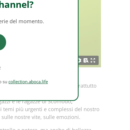
Channel?
serie del momento.
e
to su
collection.aboca.life
ncora fidarci del progresso, soprattutto
agazzi e le ragazze di Scomodo
,
i temi più urgenti e complessi del nostro
sulle nostre vite, sulle emozioni.