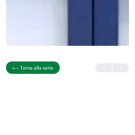
IL METABOLISMO A TAVOLA
⟵
Torna alla serie