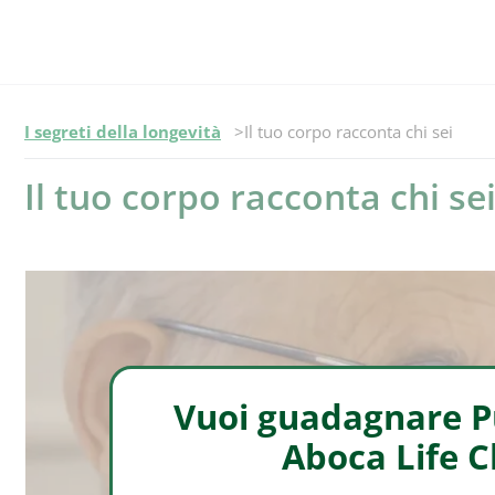
Episodio -
I segreti della longevità
Il tuo corpo racconta chi sei
Il tuo corpo racconta chi se
Vuoi guadagnare Pu
Aboca Life 