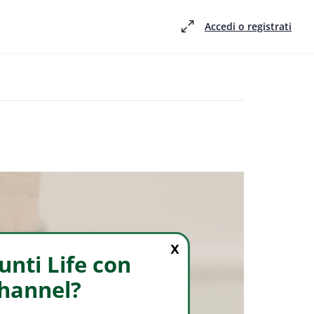
Accedi o registrati
i
X
nti Life con
Channel?