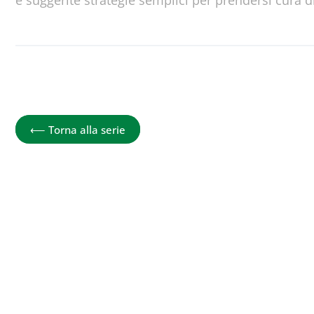
e suggerite strategie semplici per prendersi cura d
I segreti della longevità
⟵
Torna alla serie