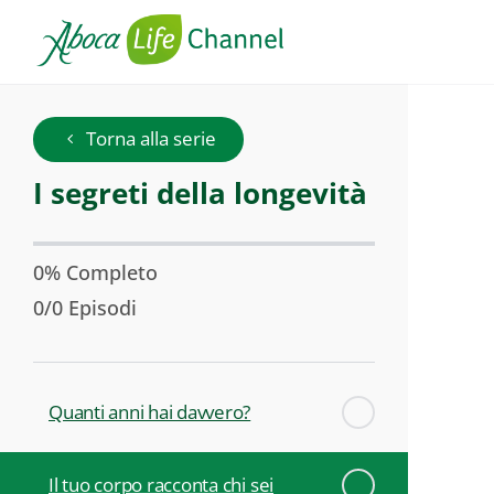
I
Torna alla serie
segreti
Serie:
I segreti della longevità
della
longevità
0% Completo
0/0 Episodi
Quanti anni hai davvero?
Il tuo corpo racconta chi sei