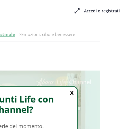
Accedi o registrati
Episodio -
stinale
Emozioni, cibo e benessere
X
nti Life con
Channel?
serie del momento.