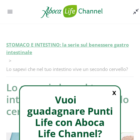
STOMACO E INTESTINO: la serie sul benessere gastro
intestinale
Episodio -
Lo sapevi che nel tuo intestino vive un secondo cervello?
Lo sapevi che nel tuo
X
intestino vive un secondo
Vuoi
guadagnare Punti
cervello?
Life con Aboca
Life Channel?