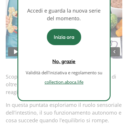
Accedi e guarda la nuova serie
del momento.
Inizia ora
No, grazie
Validità dell'iniziativa e regolamento su
Scopri il sistema nervoso enterico: una rete di
collection.aboca.life
oltre 100 milioni di neuroni che percepisce,
reagisce e comunica con il cervello.
In questa puntata esploriamo il ruolo sensoriale
dell’intestino, il suo funzionamento autonomo e
cosa succede quando l’equilibrio si rompe.