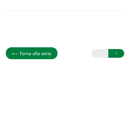
STOMACO E INTESTINO: la serie sul be
⟵
Torna alla serie