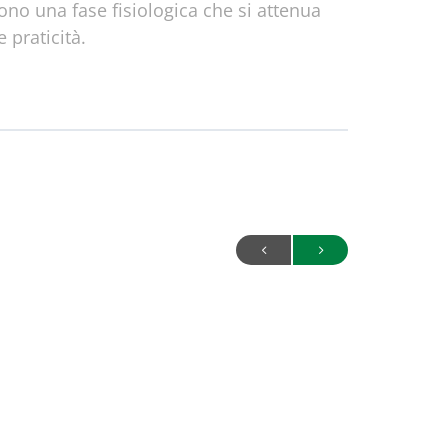
 sono una fase fisiologica che si attenua
 praticità.
disturbi più comuni