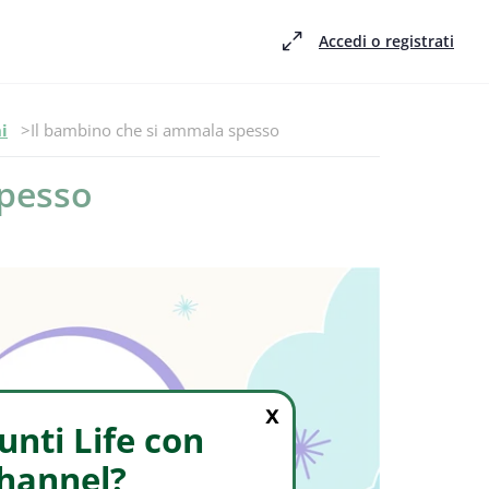
Accedi o registrati
Episodio -
i
Il bambino che si ammala spesso
spesso
X
nti Life con
Channel?