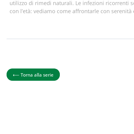
utilizzo di rimedi naturali. Le infezioni ricorrenti
con l’età: vediamo come affrontarle con serenità e
La salute dei bambini: come gestire i 
⟵
Torna alla serie