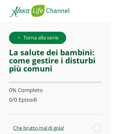
La
Torna alla serie
salute
Serie:
La salute dei bambini:
dei
come gestire i disturbi
bambini:
come
più comuni
gestire
i
disturbi
0% Completo
più
0/0 Episodi
comuni
Che brutto mal di gola!