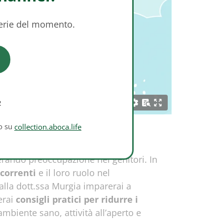
serie del momento.
e
to su
collection.aboca.life
ando preoccupazione nei genitori. In
icorrenti
e il loro ruolo nel
lla dott.ssa Murgia imparerai a
verai
consigli pratici per ridurre i
mbiente sano, attività all’aperto e