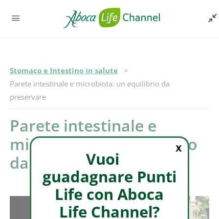
Stomaco e Intestino in salute
Episodio -
Parete intestinale e microbiota: un equilibrio da
preservare
Parete intestinale e
microbiota: un equilibrio
X
Vuoi
da preservare
guadagnare Punti
Life con Aboca
Life Channel?