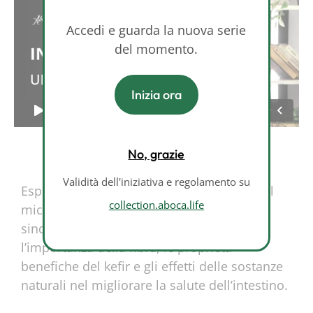
Accedi e guarda la nuova serie
del momento.
Inizia ora
No, grazie
Validità dell'iniziativa e regolamento su
Esplora il ruolo della parete intestinale, del
collection.aboca.life
microbiota e dell’alimentazione nella
sindrome dell’intestino irritabile. Scopri
l’importanza della fibra, le proprietà
benefiche del kefir e gli effetti delle sostanze
naturali nel migliorare la salute dell’intestino.