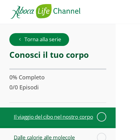
Conosci
Torna alla serie
il
Serie:
Conosci il tuo corpo
tuo
corpo
0% Completo
0/0 Episodi
Il viaggio del cibo nel nostro corpo
Dalle calorie alle molecole