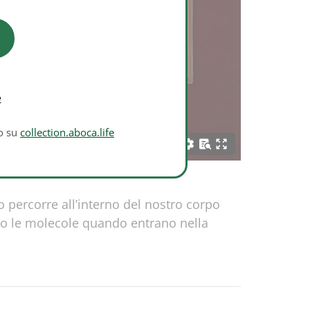
e
to su
collection.aboca.life
o percorre all’interno del nostro corpo
nno le molecole quando entrano nella