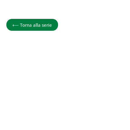
Conosci il tuo corpo
⟵
Torna alla serie