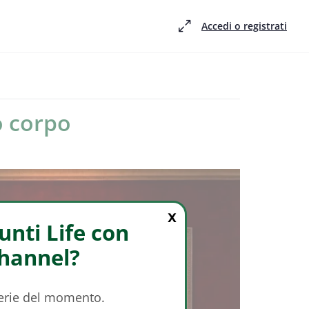
Accedi o registrati
ro corpo
X
nti Life con
Channel?
serie del momento.