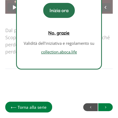
Inizia ora
Dal peso alla salute metabolica: che cos’è?
No, grazie
Scopriamo qual è il ruolo dell’insulina e perché
Validità dell'iniziativa e regolamento su
perdere la sensibilità all’insulina significa
perdere la salute metabolica.
collection.aboca.life
Conosci il tuo corpo
⟵
Torna alla serie