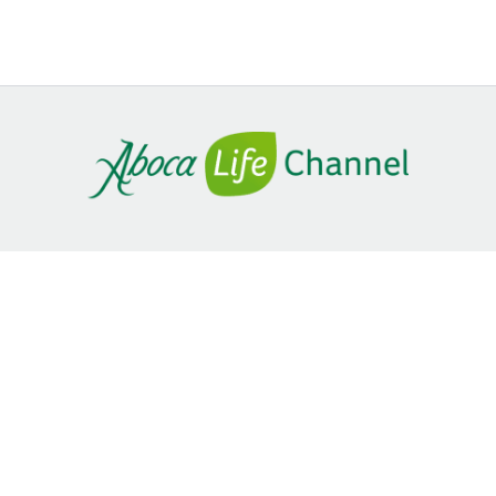
SITEMAP
Home
Stili di vita
Movimento
Salute a ogni età
Continua a guardare
Preferiti