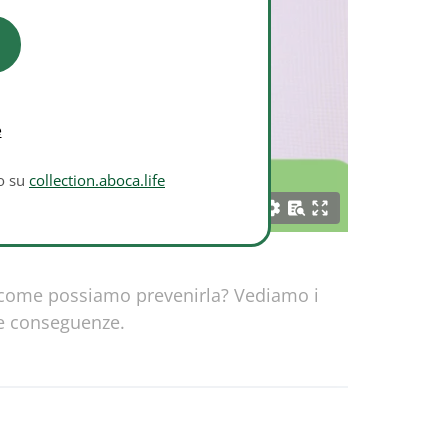
e
to su
collection.aboca.life
 come possiamo prevenirla? Vediamo i
ue conseguenze.