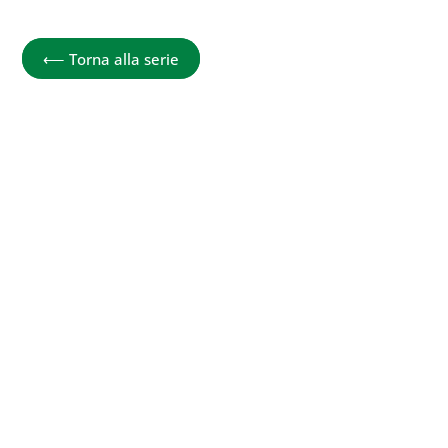
Conosci il tuo corpo
⟵
Torna alla serie