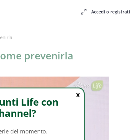
Accedi o registrati
enirla
come prevenirla
X
nti Life con
Channel?
serie del momento.