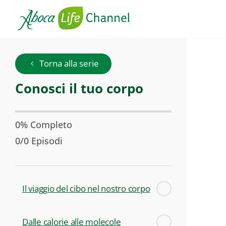
Conosci
Torna alla serie
il
Serie:
Conosci il tuo corpo
tuo
corpo
0% Completo
0/0 Episodi
Il viaggio del cibo nel nostro corpo
Dalle calorie alle molecole