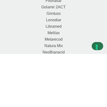
Fitonasal
Golamir 2ACT
Grintuss
Lenodiar
Libramed
Melilax
Metarecod
Natura Mix
NeoBianacid
Propolgemma
Sedivitax
Sollievo FisioLax
COPYRIGHT
© 2025 ABOCA S.P.A. – SOCIETÀ
AGRICOLA P.I.01704430519