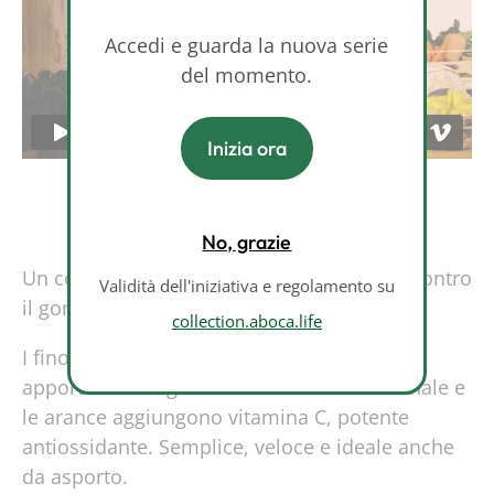
Accedi e guarda la nuova serie
del momento.
Inizia ora
No, grazie
Un contorno fresco e funzionale, perfetto contro
Validità dell'iniziativa e regolamento su
il gonfiore addominale.
collection.aboca.life
I finocchi favoriscono la digestione, le noci
apportano omega-3 utili al transito intestinale e
le arance aggiungono vitamina C, potente
antiossidante. Semplice, veloce e ideale anche
da asporto.