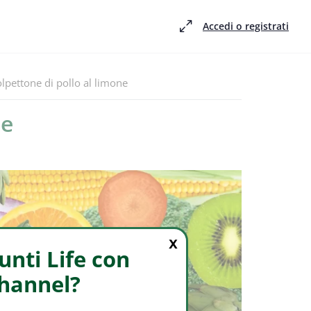
Accedi o registrati
isodio -
lpettone di pollo al limone
ne
X
nti Life con
Channel?