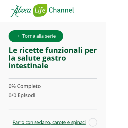
Le
Torna alla serie
ricette
Serie:
Le ricette funzionali per
funzionali
la salute gastro
per
la
intestinale
salute
gastro
intestinale
0% Completo
0/0 Episodi
Farro con sedano, carote e spinaci