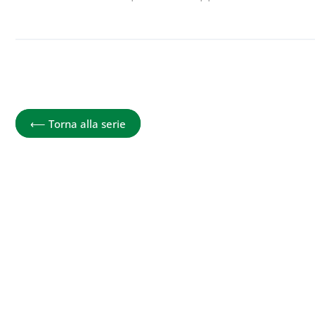
Le ricette funzionali per la salute gast
⟵
Torna alla serie