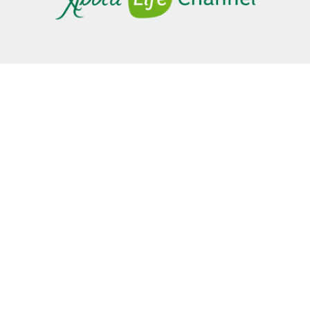
SITEMAP
Home
Stili di vita
Movimento
Salute a ogni età
Continua a guardare
Preferiti
Replay webinar
Rivivi gli special day
CORPORATE