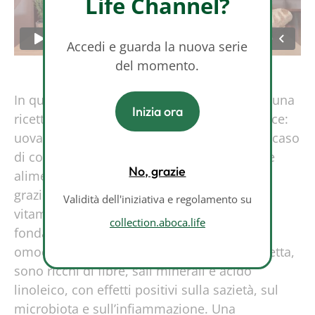
Life Channel?
Accedi e guarda la nuova serie
del momento.
In questo episodio Michela Chielli propone una
Inizia ora
ricetta semplice ma nutrizionalmente efficace:
uova con funghi. Le uova, spesso evitate in caso
di colesterolo alto, vengono rivalutate come
No, grazie
alimento utile per il benessere metabolico
grazie al loro contenuto di proteine nobili,
Validità dell'iniziativa e regolamento su
vitamine del gruppo B e acido folico,
collection.aboca.life
fondamentali per contrastare l’eccesso di
omocisteina. I funghi, protagonisti della ricetta,
sono ricchi di fibre, sali minerali e acido
linoleico, con effetti positivi sulla sazietà, sul
microbiota e sull’infiammazione. Una